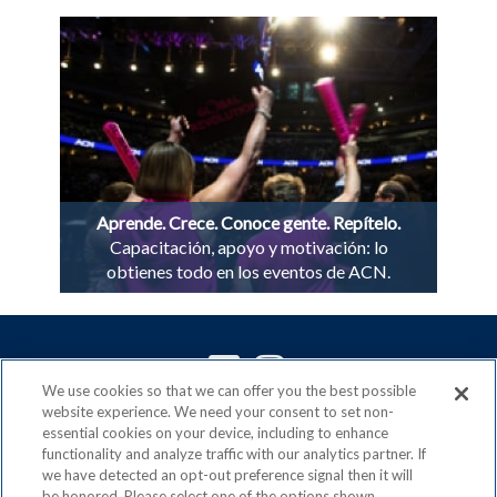
Aprende. Crece. Conoce gente. Repítelo.
Capacitación, apoyo y motivación: lo
obtienes todo en los eventos de ACN.
We use cookies so that we can offer you the best possible
website experience. We need your consent to set non-
ACN es un miembro orgulloso de la
Direct Selling
essential cookies on your device, including to enhance
Association
functionality and analyze traffic with our analytics partner. If
y signatario del
DSA Code of Ethics
we have detected an opt-out preference signal then it will
be honored. Please select one of the options shown.